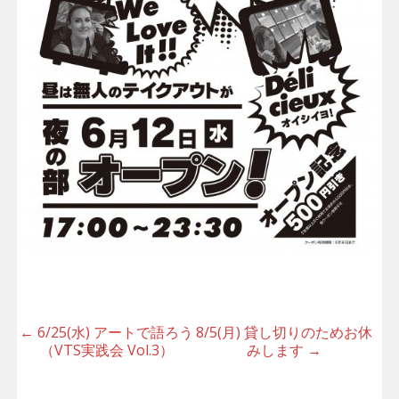
Post
←
6/25(水) アートで語ろう
8/5(月) 貸し切りのためお休
（VTS実践会 Vol.3）
みします
→
navigation